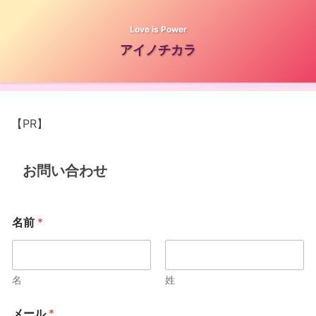
Love is Power
アイノチカラ
【PR】
お問い合わせ
名前
*
名
姓
メール
*